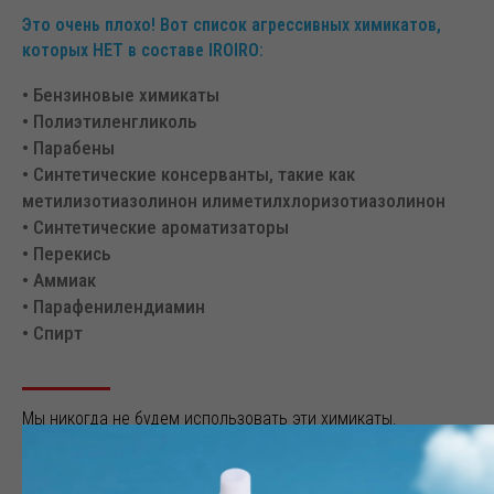
Это очень плохо! Вот список агрессивных химикатов,
которых НЕТ в составе IROIRO:
• Бензиновые химикаты
• Полиэтиленгликоль
• Парабены
• Синтетические консерванты, такие как
метилизотиазолинон илиметилхлоризотиазолинон
• Синтетические ароматизаторы
• Перекись
• Аммиак
• Парафенилендиамин
• Спирт
Мы никогда не будем использовать эти химикаты.
Ваши волосы будут прекрасны и без них!