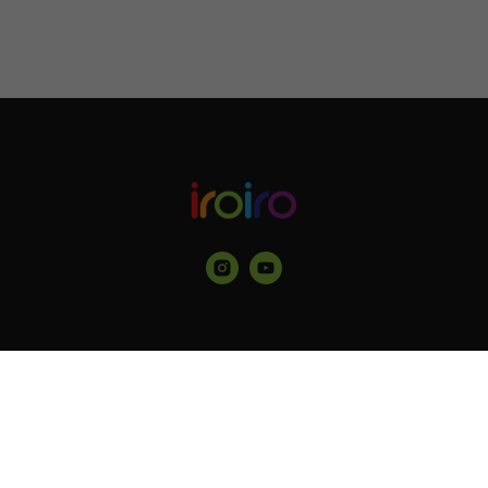
Главная
История
Почему IROIRO
Купить красители
Вопросы-ответы
Стилистам
Контакты
Оплата и доставка
Блог
Квиз