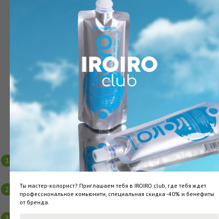
Для лучших результатов наносить
на обесцвеченные волосы
Способ применения: (используйте только
по инструкции)
Вымойте волосы шампунем
(без кондиционера), высушите
Ты мастер-колорист? Приглашаем тебя в IROIRO club, где тебя ждет
Наденьте перчатки
профессиональное комьюнити, специальная скидка -40% и бенефиты
от бренда.
Откройте краситель