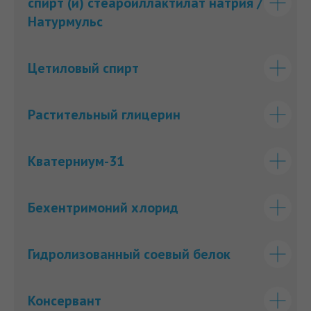
спирт (и) стеароиллактилат натрия /
Натурмульс
Цетиловый спирт
Растительный глицерин
Кватерниум-31
Бехентримоний хлорид
Гидролизованный соевый белок
Консервант