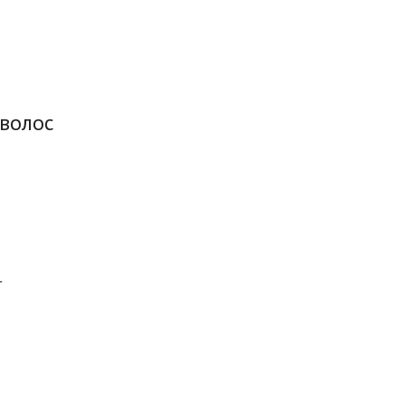
волос
г